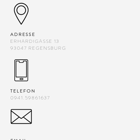
ADRESSE
ERHARDIGASSE 13
93047 REGENSBURG
TELEFON
0941.59861637