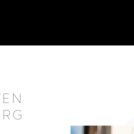
TEN
URG