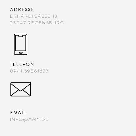
ADRESSE
ERHARDIGASSE 13
93047 REGENSBURG
TELEFON
0941.59861637
EMAIL
INFO@AMY.DE